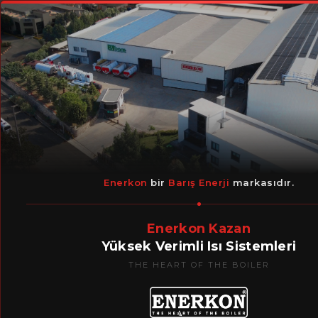
Anasayfa
Tüm Haberler
6 Haz 2023
1 dakikada ok
AOSB E-B
Enerkon
bir
Barış Enerji
markasıdır.
Enerkon Kazan
Yüksek Verimli Isı Sistemleri
THE HEART OF THE BOILER