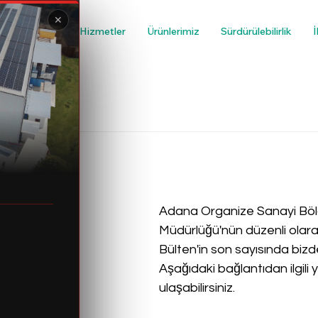
✕
Kurumsal
Hizmetler
Ürünlerimiz
Sürdürülebilirlik
İ
unur
ülten
Adana Organize Sanayi Böl
Müdürlüğü'nün düzenli olarak
Bülten'in son sayısında bizde
Aşağıdaki bağlantıdan ilgili 
ulaşabilirsiniz. 