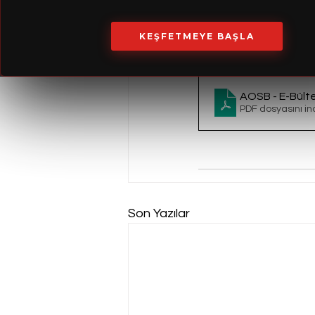
KEŞFETMEYE BAŞLA
AOSB - E-Bült
PDF dosyasını in
Son Yazılar