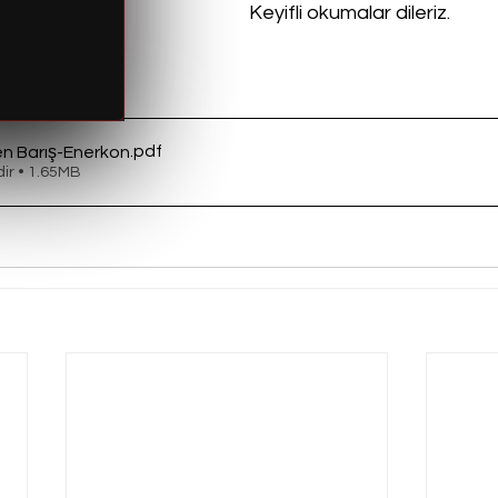
Keyifli okumalar dileriz.
.pdf
en Barış-Enerkon
dir • 1.65MB