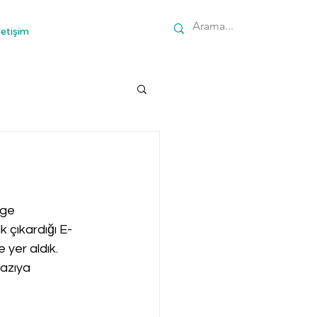
letişim
ge 
 çıkardığı E-
 yer aldık.  
yazıya 