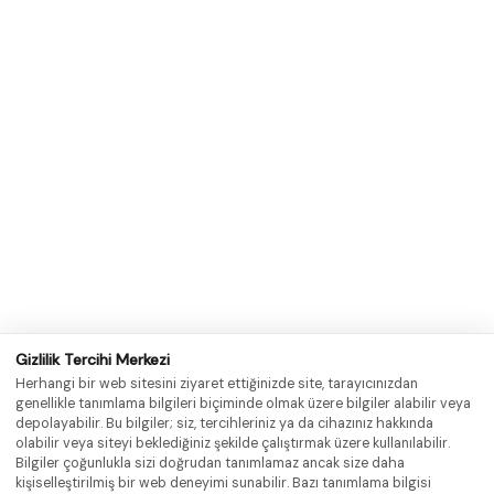
Штаб-квартира завода
AcıdereOSB District, Magarsus Caddesi No: 8
Сарычам / Адана
телефон
+90 (322) 456 14 14
Электронная почта
info@barisenergy.com
Стамбульское региональное управление
Барборас Махаллеси, Халк Каддеси, резиденция
Палладиум, блок А №: 8A/3
Аташехир / Стамбул
телефон
+90 (216) 663 60 15
Gizlilik Tercihi Merkezi
Электронная почта
Herhangi bir web sitesini ziyaret ettiğinizde site, tarayıcınızdan
info@barisenergy.com
genellikle tanımlama bilgileri biçiminde olmak üzere bilgiler alabilir veya
depolayabilir. Bu bilgiler; siz, tercihleriniz ya da cihazınız hakkında
olabilir veya siteyi beklediğiniz şekilde çalıştırmak üzere kullanılabilir.
Отказ от
Конфиденциальность
Карьера
Bilgiler çoğunlukla sizi doğrudan tanımlamaz ancak size daha
kişiselleştirilmiş bir web deneyimi sunabilir. Bazı tanımlama bilgisi
ответственности
информации