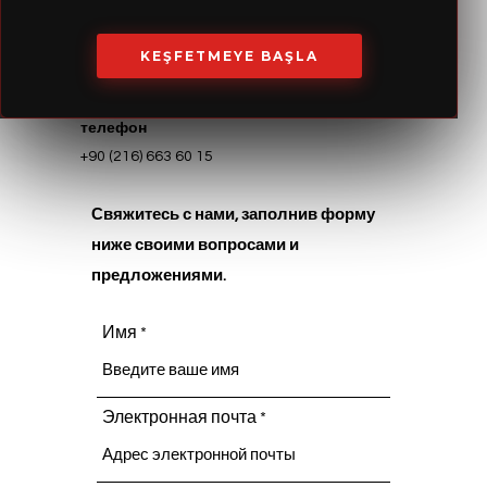
Адрес
район Барбарос. Halk Caddesi Palladium
KEŞFETMEYE BAŞLA
Residence Блок A Блок №: 8A/3 Аташехир/
Стамбул
телефон
+90 (216) 663 60 15
Свяжитесь с нами, заполнив форму
ниже своими вопросами и
предложениями.
Имя
Электронная почта