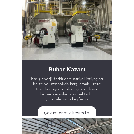
Buhar Kazanı
Barış Enerji, farklı endüstriyel ihtiyaçları
kalite ve uzmanlıkla karşılamak üzere
tasarlanmış verimli ve çevre dostu
buhar kazanları sunmaktadır.
Çözümlerimizi keşfedin.
Çözümlerimizi keşfedin.