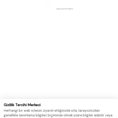
Штаб-квартира завода
Atık Isı Kazanı
AcıdereOSB District, Magarsus Caddesi No: 8
Barış Enerji'nin benzersiz verimlilik ve
Сарычам / Адана
sürdürülebilirlik için ürettiği atık ısı
geri kazanım kazanlarını keşfedin.
телефон
Yenilikçi çözümlerimiz çeşitli
+90 (322) 456 14 14
endüstriyel uygulamalar için
tasarlanmıştır.
Электронная почта
info@barisenergy.com
Çözümlerimizi keşfedin.
Стамбульское региональное управление
Барборас Махаллеси, Халк Каддеси, резиденция
Палладиум, блок А №: 8A/3
Аташехир / Стамбул
телефон
+90 (216) 663 60 15
Gizlilik Tercihi Merkezi
Электронная почта
Herhangi bir web sitesini ziyaret ettiğinizde site, tarayıcınızdan
info@barisenergy.com
genellikle tanımlama bilgileri biçiminde olmak üzere bilgiler alabilir veya