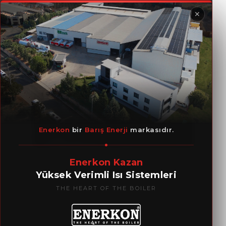
✕
Глушители
Enerkon
bir
Barış Enerji
markasıdır.
Enerkon Kazan
Yüksek Verimli Isı Sistemleri
THE HEART OF THE BOILER