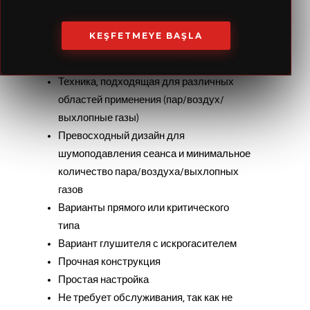
KEŞFETMEYE BAŞLA
Дизайн и производство
Техника, подходящая для различных
областей применения (пар/воздух/
выхлопные газы)
Превосходный дизайн для
шумоподавления сеанса и минимальное
количество пара/воздуха/выхлопных
газов
Варианты прямого или критического
типа
Вариант глушителя с искрогасителем
Прочная конструкция
Простая настройка
Не требует обслуживания, так как не