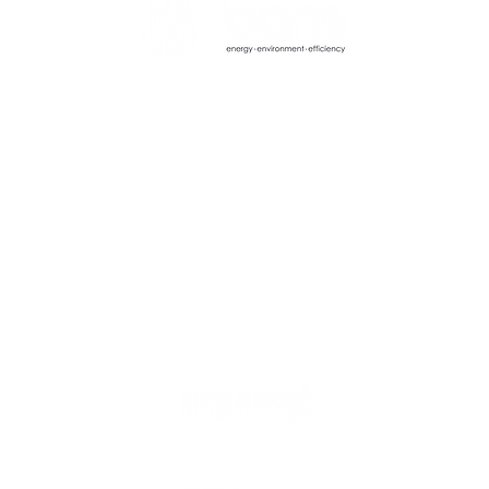
Услуги
консультирование
Контрактное обслуживание
Elektrikli Buhar Kazanı
Проектирование
Поставка материалов
Barış Enerji'nin endüstriyel kullanım
Надзор
Круглосуточная служба
için tasarlanmış, hızlı kurulum, güvenlik
Производство и сборка
Тестирование, настройка и балансиро
ve global destekle sunulan yüksek
verimli elektrikli buhar kazanlarını
Услуга
keşfedin.
Каталог
Забота
TR-EN
Энергетические решения
RU-EN
Çözümlerimizi keşfedin.
Оптимизация системы
Сервисные решения
Запчасти
- это торговая марка