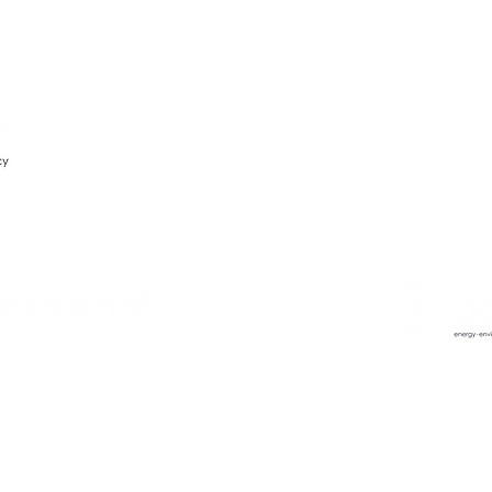
Hizmetler
Servis
Danışmanlık
Kontratlı Bakım
Bakım
Projelendirme
Malzeme Temini
Enerji Çöz
Süpervizörlük
7/24 Servis
Sistem Op
Üretim ve
Test, Ayar ve
Yedek Parç
Montaj
Dengeleme
is a trademark of
Telefon
ölgesi
+90 (322) 456 14 14
si, No :8, 01410