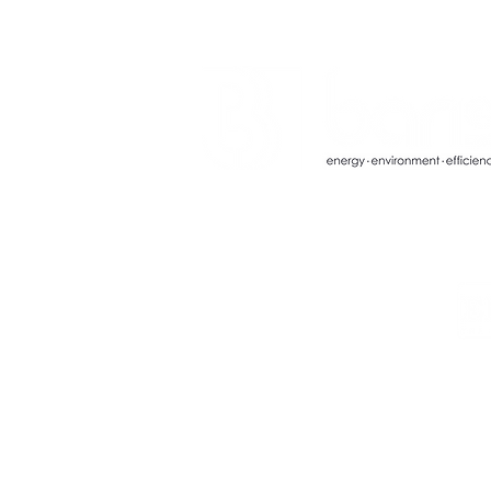
Fabrika Genel Merkez
Adana Hacı Sabancı Organize Sanayi B
AcıdereOSB Mahallesi, Magarsuz Cadde