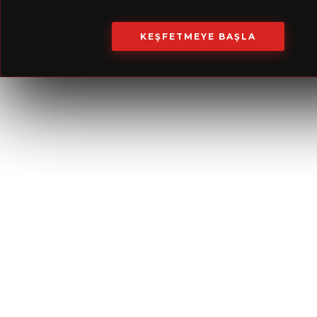
Adres
Barbaros mahallesi. Halk Caddes
A Blok No: 8A/3 Ataşehir/İstanbul
KEŞFETMEYE BAŞLA
Telefon
+90 (216) 663 60 15