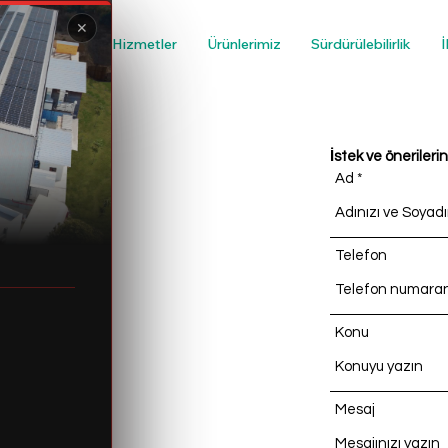
✕
Kurumsal
Hizmetler
Ürünlerimiz
Sürdürülebilirlik
İ
İstek ve önerileri
Ad
Telefon
ürkiye
Konu
Mesaj