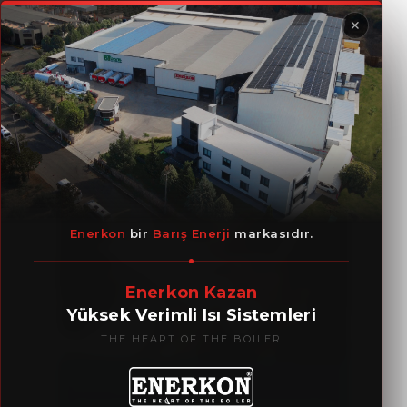
✕
HİZMETLERİMİZ
Enerkon
bir
Barış Enerji
markasıdır.
Enerkon Kazan
Yüksek Verimli Isı Sistemleri
THE HEART OF THE BOILER
DANIŞMANLIK