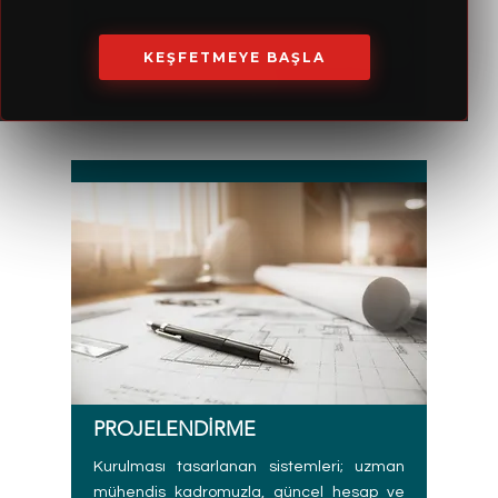
Enerji Geri Kazanımı ve Tasarruf yöntemleri
ile ilgili; tesislerde incelemeler yaparak
ücretsiz danışmanlık hizmetleri ve fizibilite
KEŞFETMEYE BAŞLA
çalışmaları yapmaktayız.
PROJELENDİRME
Kurulması tasarlanan sistemleri; uzman
mühendis kadromuzla, güncel hesap ve