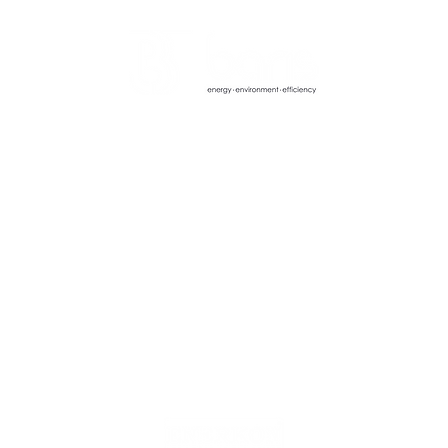
Hizmetler
Danışmanlık
Kontratlı Bakım
Projelendirme
Malzeme Temini
Süpervizörlük
7/24 Servis
Üretim ve
Test, Ayar ve
Montaj
Dengeleme
Servis
Katalog
Bakım
TR-EN
Enerji Çözümleri
RU-EN
Sistem Optimizasyon
Servis Çözümleri
Yedek Parçalar